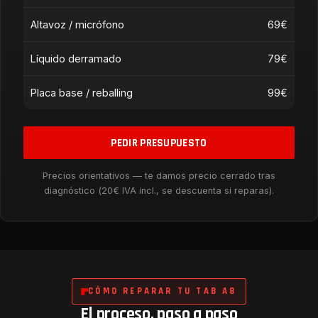
Altavoz / micrófono
69€
Líquido derramado
79€
Placa base / reballing
99€
PEDIR PRESUPUESTO
Precios orientativos — te damos precio cerrado tras
diagnóstico (20€ IVA incl., se descuenta si reparas).
CÓMO REPARAR TU TAB A8
El proceso, paso a paso